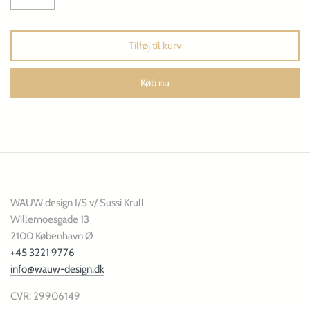
Tilføj til kurv
Køb nu
WAUW design I/S v/ Sussi Krull
Willemoesgade 13
2100 København Ø
+45 3221 9776
info@wauw-design.dk
CVR: 29906149