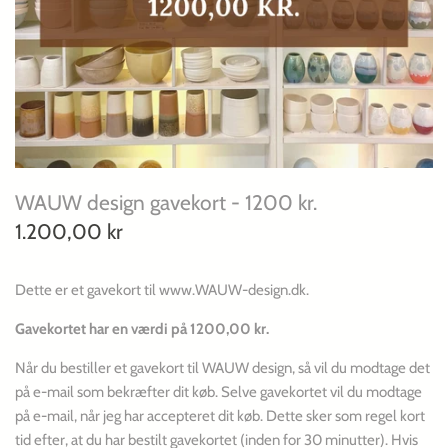
Pynt
Skåle
Sukkerskåle
Tallerkner & Fade
WAUW design gavekort - 1200 kr.
Urtepotter
1.200,00 kr
Vaser
Dette er et gavekort til www.WAUW-design.dk.
Æggebæger/Saltkar
Gavekortet har en værdi på 1200,00 kr.
Når du bestiller et gavekort til WAUW design, så vil du modtage det
på e-mail som bekræfter dit køb. Selve gavekortet vil du modtage
på e-mail, når jeg har accepteret dit køb. Dette sker som regel kort
tid efter, at du har bestilt gavekortet (inden for 30 minutter). Hvis